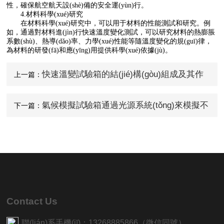
性，確保航空航天設(shè)備的安全運(yùn)行。
4.材料科學(xué)研究
在材料科學(xué)研究中，可以用于材料的性能測試和研究。例
如，通過對材料進(jìn)行快速溫度變化測試，可以研究材料的熱膨脹
系數(shù)、熱導(dǎo)率、力學(xué)性能等隨溫度變化的規(guī)律，
為材料的研發(fā)和應(yīng)用提供科學(xué)依據(jù)。
快速溫變試驗箱的結(jié)構(gòu)組成及其作
上一篇：
用介紹
氣候模擬試驗箱通過光源系統(tǒng)來模擬不
下一篇：
同的光照條件
Contact Us
聯(lián)系手機(jī)：13268885866（微信同號）