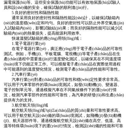
漏電保護(hù)等。這些安全保護(hù)功能可以有效地保護(hù)試驗人
員和設(shè)備的安全，確保試驗的順利進(jìn)行。
5.良好的密封性和隔熱性能
通常采用良好的密封性和隔熱性能設(shè)計，以確保試驗箱內
(nèi)的溫度穩(wěn)定和均勻。良好的密封性可以防止外界空氣進(jìn)
入試驗箱內(nèi)，影響試驗結(jié)果；而良好的隔熱性能可以減少試
驗箱內(nèi)的熱量損失，提高能源利用效率。
快速溫變試驗箱的應(yīng)用領(lǐng)域：
1.電子電器行業(yè)
在電子電器行業(yè)，廣泛應(yīng)用于電子產(chǎn)品的可靠性
測試。例如，手機(jī)、平板電腦、電視機(jī)等電子產(chǎn)品在生
產(chǎn)過程中需要進(jìn)行溫度變化測試，以確保其在不同溫度環
(huán)境下仍能正常工作。可以模擬電子產(chǎn)品在實際使用過程
中可能遇到的溫度變化情況，檢測電子產(chǎn)品的性能和可靠性。
2.汽車行業(yè)
汽車行業(yè)對產(chǎn)品的可靠性和穩(wěn)定性要求非常高。
可以用于汽車零部件的環(huán)境測試，如發(fā)動機(jī)、變速器、
電子控制單元等。通過模擬汽車在不同氣候條件下的運(yùn)行情
況，檢測汽車零部件的性能和可靠性，為汽車的研發(fā)和生產(chǎn)
提供有力的支持。
3.航空航天領(lǐng)域
航空航天領(lǐng)域?qū)Ξa(chǎn)品的質(zhì)量和可靠性要求高。
可以用于航空航天設(shè)備的環(huán)境測試，如飛機(jī)發(fā)動機
(jī)、航天器部件等。通過模擬航空航天設(shè)備在高空、低溫、高
溫等特殊環(huán)境下的運(yùn)行情況，檢測設(shè)備的性能和可靠