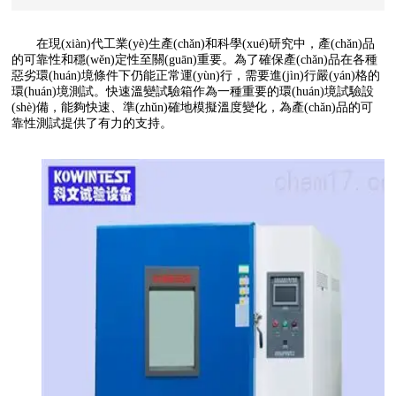
在現(xiàn)代工業(yè)生產(chǎn)和科學(xué)研究中，產(chǎn)品
的可靠性和穩(wěn)定性至關(guān)重要。為了確保產(chǎn)品在各種
惡劣環(huán)境條件下仍能正常運(yùn)行，需要進(jìn)行嚴(yán)格的
環(huán)境測試。快速溫變試驗箱作為一種重要的環(huán)境試驗設
(shè)備，能夠快速、準(zhǔn)確地模擬溫度變化，為產(chǎn)品的可
靠性測試提供了有力的支持。