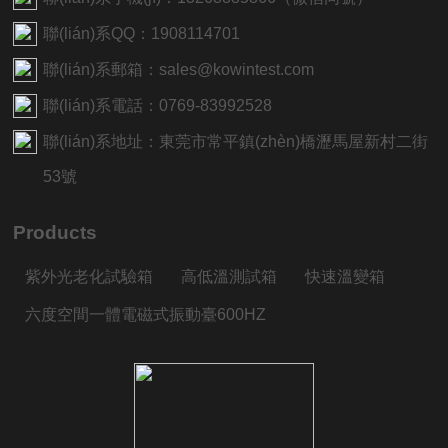
聯(lián)系QQ：1908114701
聯(lián)系郵箱：sales@kowintest.com
聯(lián)系電話：0769-83992528
聯(lián)系地址：東莞市常平鎮(zhèn)橋瀝馬屋新村二街
53號
Products
紫外光老化試驗箱
高低溫測試箱
快速溫變箱
六度空間一體電磁式振動臺600HZ