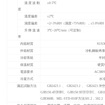
溫度波動
±
0.5
℃
度
溫度偏差
±
2
℃
濕度偏差
+2/-3%RH（濕度
>75
%RH），
±
5.0%R
升降溫速
3
℃
~20
℃
/min（可定制）
率
內箱材質
SUS
外箱材質
冷軋鋼板烤漆或
冷卻系統
半
保溫材質
硬質
電源要求
AC380
冷凝方式
水
滿足試驗方法
GB2423.1、GB2423.2、GB2423
GJB150.4、GJB150.9、GB
GJB360B、MIL-STD-810F方法501.2，502.2