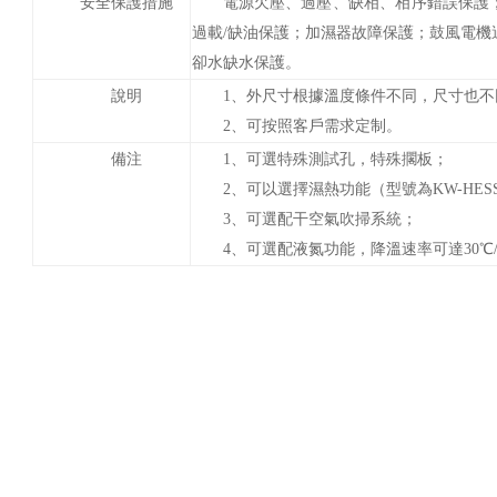
安全保護措施
電源欠壓、過壓、缺相、相序錯誤保護
過載/缺油保護；加濕器故障保護；鼓風電機過
卻水缺水保護。
說明
1、外尺寸根據溫度條件不同，尺寸也
2、
可按照客戶
需求
定制
。
備注
1、
可選特殊測試孔，特殊擱板；
2、可以選擇濕熱功能（型號為KW-HES
3、可選配干空氣吹掃系統；
4、可選配液氮功能，降溫速率可達30
℃