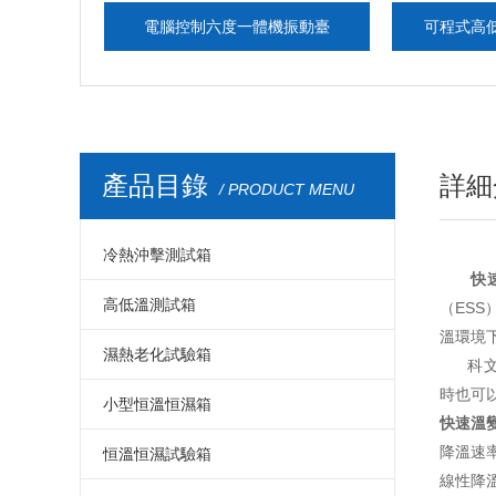
電腦控制六度一體機振動臺
可程式高低溫測試
產品目錄
詳細
/ PRODUCT MENU
冷熱沖擊測試箱
快
冷熱沖擊箱
高低溫測試箱
（ESS）
溫環境下
冷熱沖擊測試箱
高低溫測試箱
濕熱老化試驗箱
科文試驗
時也可以
冷熱沖擊試驗箱
高低溫試驗箱
濕熱老化試驗箱
小型恒溫恒濕箱
快速溫
冷熱沖擊試驗機
高低溫測試儀器
交變濕熱試驗箱
降溫速率
小型溫濕度試驗箱
恒溫恒濕試驗箱
線性降溫