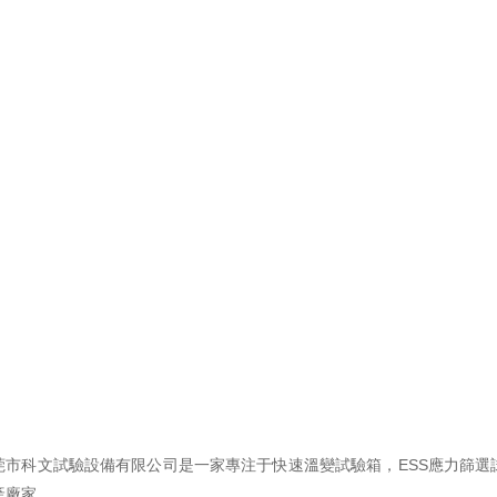
市科文試驗設備有限公司是一家專注于快速溫變試驗箱，ESS應力篩選試驗
產廠家。