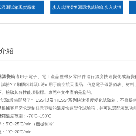
箱現貨廠家
步入式恒溫恒濕環境試驗箱,步入式恒
ES
溫恒濕室
介紹
速溫變箱
適用于電子、電工產品整機及零部件進行溫度快速變化或漸變條
試驗?？焖贉囟茸兓溥m用于航空航天產品、信息電子儀器儀表、材料
、檢驗其各性能項指標。東莞科文生產的是您的。
設備開發了“TESS”以及“HESS”系列快速溫度變化試驗箱，不僅提供25
根據客戶需求定制任意容積的溫度快速變化試驗箱，并可以選配液氮功能
變箱
溫度范圍：-70℃~150℃
：5℃~25℃/min（機械制冷）
：1℃~20℃/min