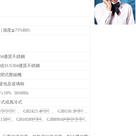
≦
H（濕度
75
%RH）
304優質不銹鋼
SUS304優質不銹鋼
封閉式
壓縮機
發泡及玻璃棉
V
±
10% 50/60Hz
冷式或風冷式
.3、GB2423.4、GJB150.3、
11158、GB10589、GJB899A、