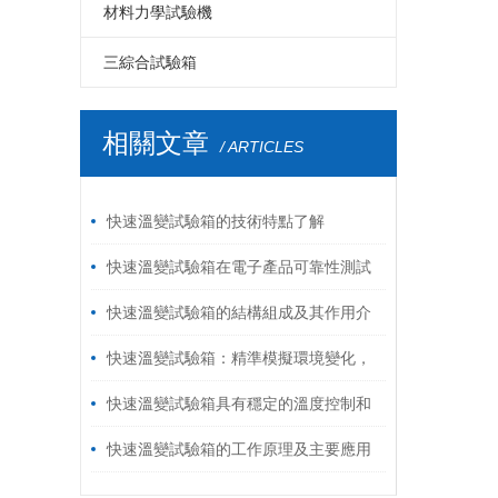
LED高溫老化房
LCD步入式恒溫恒濕試驗室
PCB板步入式恒溫恒濕試驗室
四度空間一體振動臺
伺服控制拉力試驗機
電磁式掃頻振動臺
雙臂跌落試驗機
紙箱抗壓試驗機
材料力學試驗機
LED電磁式振動臺
LCD高溫老化房
PCB電路板高溫老化房
六度空間一體振動臺
高低溫拉力試驗機
自由跌落試驗機
破裂強度試驗機
鞋材檢測試驗機
三綜合試驗箱
LED包裝運輸振動臺
LCD電磁振動臺
PCB電路板電磁振動臺
環壓強度試驗機
線材彎折試驗機
溫濕度振動三綜合試驗箱
相關文章
/ ARTICLES
LED跌落試驗機
LCD包裝運輸振動臺
PCB電路板鼓風干燥箱
跌落試驗機
插拔力試驗機
LED電熱鼓風干燥箱
LCD跌落試驗機
模擬運輸振動臺
耐磨擦試驗機
快速溫變試驗箱的技術特點了解
LCD電熱鼓風干燥箱
油墨脫色試驗機
按鍵壽命試驗機
快速溫變試驗箱在電子產品可靠性測試
中的重要作用
快速溫變試驗箱的結構組成及其作用介
紹
快速溫變試驗箱：精準模擬環境變化，
助力產品可靠性測試
快速溫變試驗箱具有穩定的溫度控制和
可靠的性能
快速溫變試驗箱的工作原理及主要應用
場景