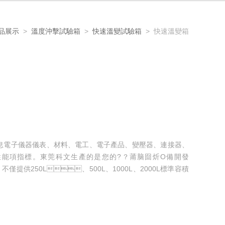
品展示
>
溫度沖擊試驗箱
>
快速溫變試驗箱
> 快速溫變箱
器儀表、材料、電工、電子產品、變壓器、連接器、
能項指標。東莞科文生產的是您的?？莆脑囼炘O備開發
，不僅提供250L、500L、1000L、2000L標準容積
容積的快速溫度變化試驗箱，并可以選配液氮功能、濕熱功能、