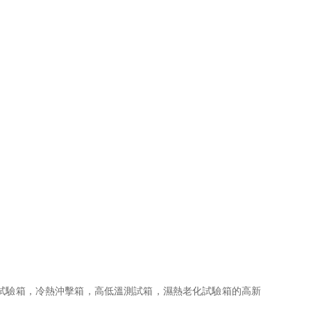
箱，冷熱沖擊箱，高低溫測試箱，濕熱老化試驗箱的高新