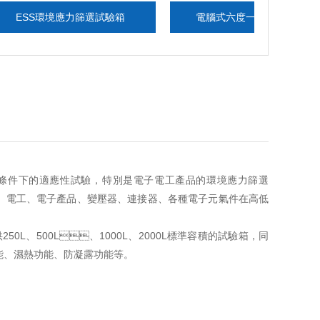
S環境應力篩選試驗箱
電腦式六度一體電磁振動臺
件下的適應性試驗，特別是電子電工產品的環境應力篩選
、電工、電子產品、變壓器、連接器、各種電子元氣件在高低
0L、500L、1000L、2000L標準容積的試驗箱，同
、濕熱功能、防凝露功能等。