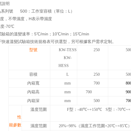
號說明
品系列號 500：工作室容積（單位：L）
度，不帶濕度，H表示帶濕度
度-70℃
驗箱的溫變速率：5℃/min；10℃/min；15℃/min
下快速溫變試驗箱技術規格表可供選型，另可根據客戶需求定制。
型號
KW-
TESS
250
50
KW-
HESS
容積
L
250
50
內箱
寬
mm
700
80
內箱
高
mm
700
90
內箱
深
mm
500
70
溫度范圍
F型：
-40
℃
~+1
5
0
℃
S型：
-
7
0
℃
~+
性
能參數
濕度范圍
20%~98%（濕度工作范圍+20
℃
~+85
℃