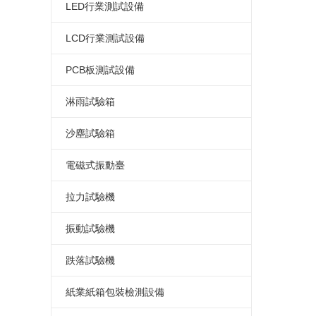
簡易式恒溫恒濕箱
高溫老化試驗箱
電熱鼓風干燥箱
標準型鹽水噴霧試驗箱
LED行業測試設備
恒溫恒濕試驗箱廠家
氙弧燈老化試驗箱
指針式電熱鼓風干燥箱
連續式鹽霧腐蝕試驗箱
LED高低溫試驗箱
LCD行業測試設備
可程式恒溫恒濕試驗箱
蒸汽老化試驗箱
真空干燥箱
可程式鹽水噴霧試驗機
LED高低溫濕熱試驗箱
LCD高低溫試驗箱
PCB板測試設備
復層式恒溫恒濕試驗箱
換氣老化試驗箱
電熱恒溫干燥箱
LED高低溫濕熱老化試驗箱
LCD高低溫濕熱試驗箱
PCB高低溫測試箱
淋雨試驗箱
高溫老化箱
高溫馬弗爐
LED恒溫恒濕試驗箱
LCD濕熱老化試驗箱
PCB電路板濕熱老化試驗箱
淋雨試驗箱
沙塵試驗箱
LED高低溫冷熱沖擊試驗箱
LCD恒溫恒濕試驗箱
PCB板恒溫恒濕試驗箱
沙塵試驗箱
電磁式振動臺
LED高低溫沖擊試驗箱
LCD冷熱沖擊試驗箱
PCB板冷熱沖擊試驗箱
電磁振動臺
拉力試驗機
LED高溫老化箱
LCD高低溫沖擊試驗箱
電路板高低溫沖擊試驗箱
電磁吸合式振動臺
桌上型拉力試驗機
振動試驗機
LED紫外光老化試驗箱
LCD高溫老化箱
PCB電路板高溫老化箱
垂直水平振動試驗機
微電腦拉力試驗機
模擬運輸振動試驗臺
跌落試驗機
LED步入式恒溫恒濕試驗室
LCD紫外光老化試驗箱
電路板紫外光老化試驗箱
電腦式電磁振動臺
電腦式拉力試驗機
機械振動試驗機
單臂跌落試驗機
紙業紙箱包裝檢測設備