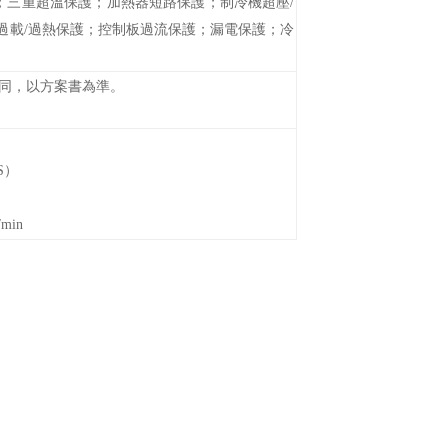
；三重超溫保護；加熱器短路保護；制冷機超壓/
載/過熱保護；控制板過流保護；漏電保護；冷
不同，以方案書為準
。
S）
/min