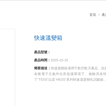
首頁
>
產
快速溫變箱
產品型號：
產品時間：
2025-10-15
簡要描述：
快速溫變箱適用于航空航天產品、信息電子儀
各種電子元氣件在高低溫環境下、檢驗其各性
了“TESS"以及“HESS"系列快速溫度變化試驗箱
的試驗箱，同時也可以根據客戶需求定制任意
防凝露功能