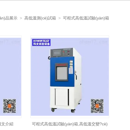
hǎn)品展示
>
高低溫測(cè)試箱
>
可程式高低溫試驗(yàn)箱
圖文介紹
可程式高低溫試驗(yàn)箱,高低溫交變?cè)