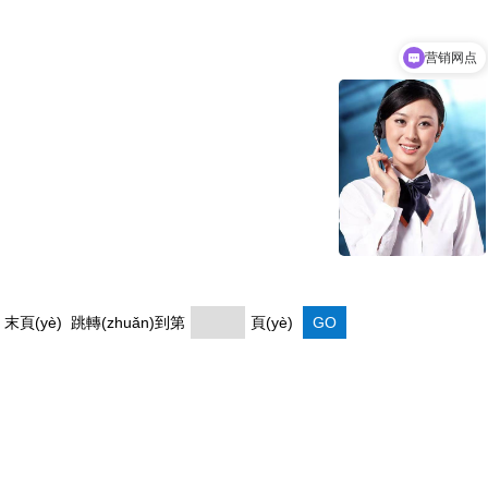
营销网点
) 末頁(yè) 跳轉(zhuǎn)到第
頁(yè)