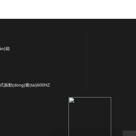
n)箱
(dòng)臺(tái)600HZ