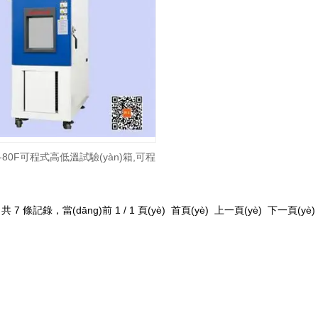
D-80F可程式高低溫試驗(yàn)箱,可程
式高低溫箱
共 7 條記錄，當(dāng)前 1 / 1 頁(yè) 首頁(yè) 上一頁(yè) 下一頁(yè