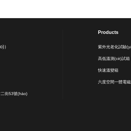
Products
ào)）
紫外光老化試驗(yà
高低溫測(cè)試箱
快速溫變箱
六度空間一體電磁式振動
二街53號(hào)