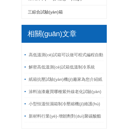
LED電磁式振動(dòng)臺(tái)
LCD高溫老化房
PCB電路板高溫老化房
六度空間一體振動(dòng)臺(tái)
高低溫拉力試驗(yàn)機(jī)
自由跌落試驗(yàn)機(jī)
破裂強(qiáng)度試驗(yàn)機(jī)
鞋材檢測(cè)試驗(yàn)機(jī)
三綜合試驗(yàn)箱
LED包裝運(yùn)輸振動(dòng)臺
LCD電磁振動(dòng)臺(tái)
PCB電路板電磁振動(dòng)臺(tái)
環(huán)壓強(qiáng)度試驗(yàn)機
線材彎折試驗(yàn)機(jī)
溫濕度振動(dòng)三綜合試驗(yàn)
相關(guān)文章
(tái)
LED跌落試驗(yàn)機(jī)
LCD包裝運(yùn)輸振動(dòng)臺
PCB電路板鼓風(fēng)干燥箱
(jī)
跌落試驗(yàn)機(jī)
插拔力試驗(yàn)機(jī)
箱
/ ARTICLES
LED電熱鼓風(fēng)干燥箱
(tái)
LCD跌落試驗(yàn)機(jī)
模擬運(yùn)輸振動(dòng)臺(tái)
耐磨擦試驗(yàn)機(jī)
高低溫測(cè)試箱可以做可程式編程自動
LCD電熱鼓風(fēng)干燥箱
油墨脫色試驗(yàn)機(jī)
按鍵壽命試驗(yàn)機(jī)
(dòng)循環(huán)試驗(yàn)嗎？
解密高低溫測(cè)試箱低溫制冷系統
(tǒng)出現(xiàn)故障的原因
紙箱抗壓試驗(yàn)機(jī)廠家為您介紹紙
箱堆碼試驗(yàn)機(jī)的常見(jiàn)試驗
涂料油漆廠買哪種紫外線老化試驗(yàn)
(yàn)方法
箱？
小型恒溫恒濕箱制冷壓縮機(jī)維護(hù)
方法與保養(yǎng)事項(xiàng)
新材料行業(yè)-增韌劑對(duì)聚碳酸酯
濕熱老化性能的影響