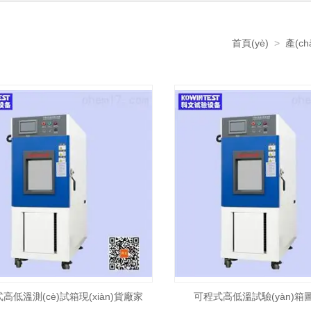
首頁(yè)
>
產(c
高低溫測(cè)試箱現(xiàn)貨廠家
可程式高低溫試驗(yàn)箱