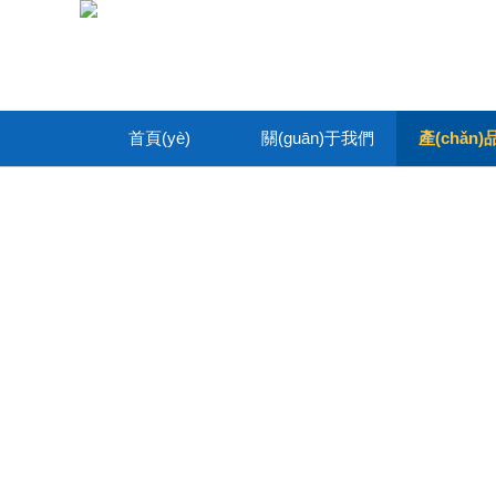
首頁(yè)
關(guān)于我們
產(chǎn