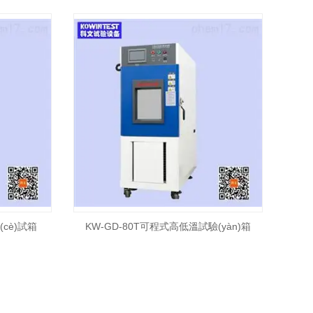
囼?yàn)箱廠家
(cè)試箱
KW-GD-80T可程式高低溫試驗(yàn)箱