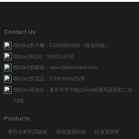
Contact Us
聯(lián)系手機：13268885866（微信同號）
聯(lián)系QQ：1908114701
聯(lián)系郵箱：sales@kowintest.com
聯(lián)系電話：0769-83992528
聯(lián)系地址：東莞市常平鎮(zhèn)橋瀝馬屋新村二街
53號
Products
紫外光老化試驗箱
高低溫測試箱
快速溫變箱