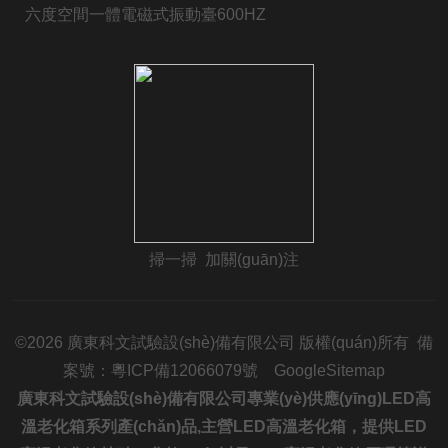
六度空間一體電磁式振動臺600HZ
掃一掃 加關(guān)注
©2026 廣東科文試驗設(shè)備有限公司 版權(quán)所有 備
案號：
粵ICP備12066079號
GoogleSitemap
廣東科文試驗設(shè)備有限公司專業(yè)供應(yīng)LED高
溫老化箱系列產(chǎn)品,主營LED高溫老化箱，提供LED