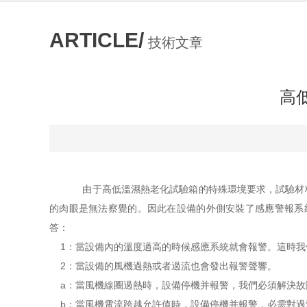
ARTICLE/
技術文章
高
由于高低溫濕熱老化試驗箱的特殊環境要求，試驗材料
的肉眼是無法察覺的。因此在設備的外側安裝了感應警報系
答：
1：當設備內的溫度過高的時候感應系統就會報警。這時我
2：當設備的風機過熱或者過流也會發出報警聲響。
a：當風機線圈過熱時，設備停機并報警，我們必須解決故
b：當風機電流跨越允許值時，設備停機并報警，必需對過