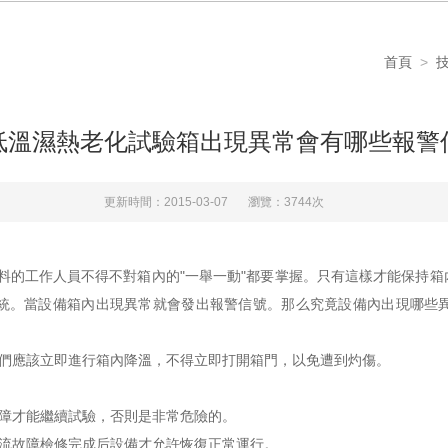
首頁
>
低溫濕熱老化試驗箱出現異常會有哪些報警
更新時間：2015-03-07
瀏覽：3744次
的工作人員不得不對箱內的"一舉一動"都要掌握。只有這樣才能保持箱
統。當設備箱內出現異常就會發出報警信號。那么究竟設備內出現哪些
們應該立即進行箱內降溫，不得立即打開箱門，以免遭到灼傷。
障才能繼續試驗，否則是非常危險的。
流故障檢修完成后設備才允許恢復正常運行。