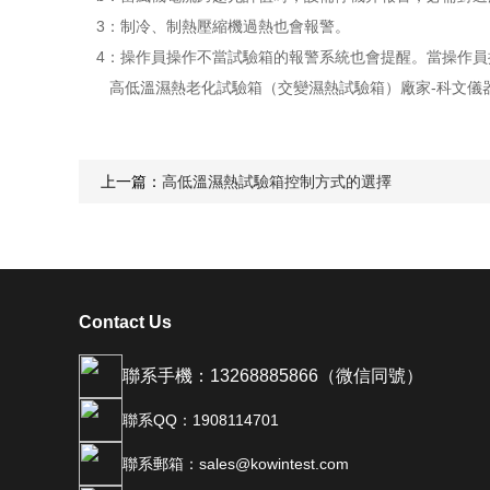
3：制冷、制熱壓縮機過熱也會報警。
4：操作員操作不當試驗箱的報警系統也會提醒。當操作員
高低溫濕熱老化試驗箱（交變濕熱試驗箱）廠家-科文儀
上一篇：
高低溫濕熱試驗箱控制方式的選擇
Contact Us
聯系手機：13268885866（微信同號）
聯系QQ：1908114701
聯系郵箱：sales@kowintest.com