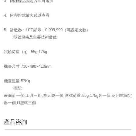
3、兩種樣品固定方式可選擇
4、附帶燈式放大鏡以查看
5、計數器：LCD顯示，0-999,999（可設定次數）
型號規格及主要技術參數
試驗荷重（g） 55g,175g
機臺尺寸 730×490×410mm
機臺重量 52Kg
標配:
表面計一個,工具一組,放大鏡一個,測試荷重:55g,175g各一個,泛用式固定
器一個,O型環三個.
產品咨詢