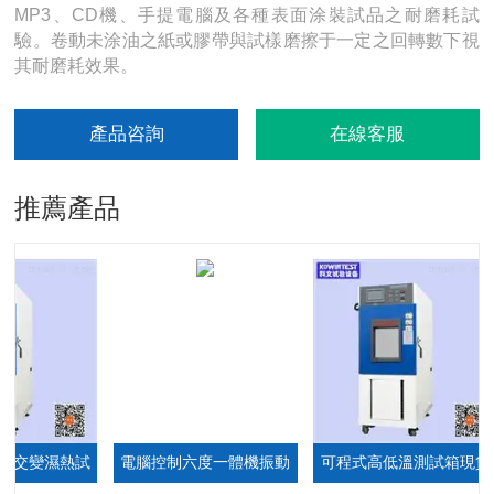
MP3、CD機、手提電腦及各種表面涂裝試品之耐磨耗試
驗。卷動未涂油之紙或膠帶與試樣磨擦于一定之回轉數下視
其耐磨耗效果。
產品咨詢
在線客服
推薦產品
交變濕熱試
電腦控制六度一體機振動
可程式高低溫測試箱現貨