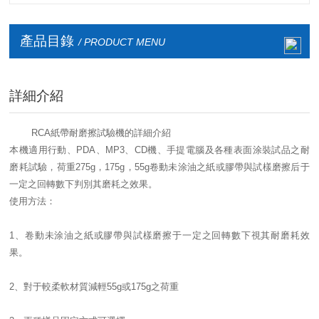
箱
臺
廠家
產品目錄
/ PRODUCT MENU
詳細介紹
RCA紙帶耐磨擦試驗機的詳細介紹
本機適用行動、PDA、MP3、CD機、手提電腦及各種表面涂裝試品之耐
磨耗試驗，荷重275g，175g，55g卷動未涂油之紙或膠帶與試樣磨擦后于
一定之回轉數下判別其磨耗之效果。
使用方法：
1、卷動未涂油之紙或膠帶與試樣磨擦于一定之回轉數下視其耐磨耗效
果。
2、對于較柔軟材質減輕55g或175g之荷重