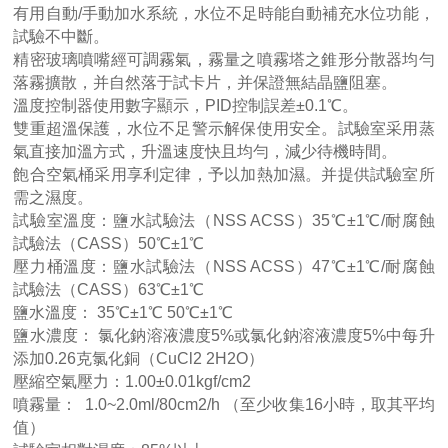
有用自動/手動加水系統，水位不足時能自動補充水位功能，
試驗不中斷。
精密玻璃噴嘴經可調霧氣，霧量之噴霧塔之錐形分散器均勻
落霧擴散，并自然落于試卡片，并保證無結晶鹽阻塞。
溫度控制器使用數字顯示，PID控制誤差±0.1℃。
雙重超溫保護，水位不足警示解保使用安全。試驗室采用蒸
氣直接加溫方式，升溫速度快且均勻，減少待機時間。
飽合空氣桶采用享利定律，予以加熱加濕。并提供試驗室所
需之濕度。
試驗室溫度：鹽水試驗法（NSS ACSS）35℃±1℃/耐腐蝕
試驗法（CASS）50℃±1℃
壓力桶溫度：鹽水試驗法（NSS ACSS）47℃±1℃/耐腐蝕
試驗法（CASS）63℃±1℃
鹽水溫度： 35℃±1℃ 50℃±1℃
鹽水濃度： 氯化鈉溶液濃度5%或氯化鈉溶液濃度5%中每升
添加0.26克氯化銅（CuCl2 2H2O）
壓縮空氣壓力：1.00±0.01kgf/cm2
噴霧量： 1.0~2.0ml/80cm2/h （至少收集16小時，取其平均
值）