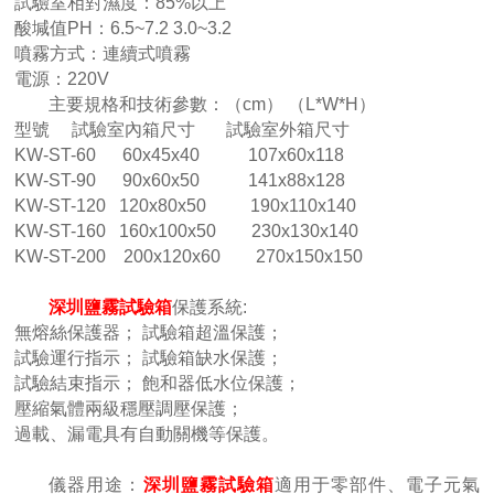
試驗室相對濕度：85%以上
酸堿值PH：6.5~7.2 3.0~3.2
噴霧方式：連續式噴霧
電源：220V
主要規格和技術參數：（cm） （L*W*H）
型號 試驗室內箱尺寸 試驗室外箱尺寸
KW-ST-60 60x45x40 107x60x118
KW-ST-90 90x60x50 141x88x128
KW-ST-120 120x80x50 190x110x140
KW-ST-160 160x100x50 230x130x140
KW-ST-200 200x120x60 270x150x150
深圳鹽霧試驗箱
保護系統:
無熔絲保護器； 試驗箱超溫保護；
試驗運行指示； 試驗箱缺水保護；
試驗結束指示； 飽和器低水位保護；
壓縮氣體兩級穩壓調壓保護；
過載、漏電具有自動關機等保護。
儀器用途：
深圳鹽霧試驗箱
適用于零部件、電子元氣