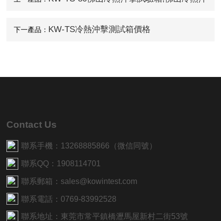
擊測試箱
KW-TS冷熱沖擊測試箱價格
下一產品：
Contact Us
聯系手機：13268885866（微信同號）
聯系QQ：1908114701
聯系郵箱：sales@kowintest.com
聯系電話：0769-83992528
聯系地址：東莞市常平鎮橋瀝馬屋新村二街53號