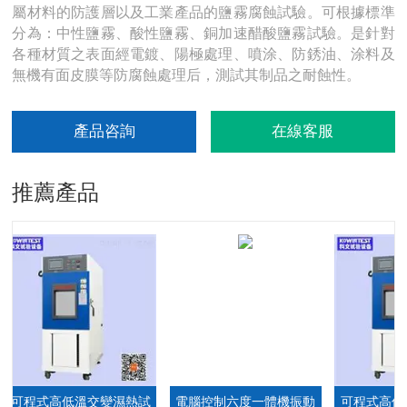
屬材料的防護層以及工業產品的鹽霧腐蝕試驗。可根據標準
分為：中性鹽霧、酸性鹽霧、銅加速醋酸鹽霧試驗。是針對
各種材質之表面經電鍍、陽極處理、噴涂、防銹油、涂料及
無機有面皮膜等防腐蝕處理后，測試其制品之耐蝕性。
產品咨詢
在線客服
推薦產品
可程式高低溫交變濕熱試
電腦控制六度一體機振動
可程式高低溫