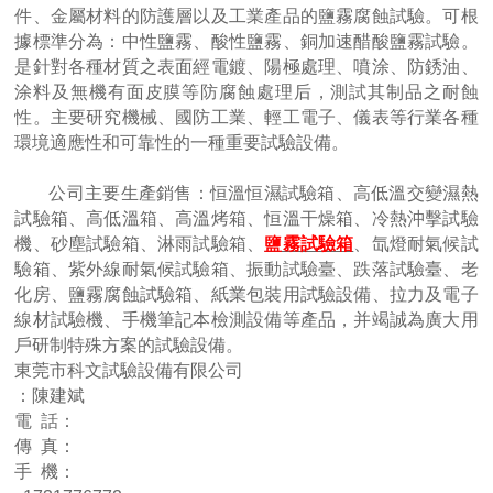
件、金屬材料的防護層以及工業產品的鹽霧腐蝕試驗。可根
據標準分為：中性鹽霧、酸性鹽霧、銅加速醋酸鹽霧試驗。
是針對各種材質之表面經電鍍、陽極處理、噴涂、防銹油、
涂料及無機有面皮膜等防腐蝕處理后，測試其制品之耐蝕
性。主要研究機械、國防工業、輕工電子、儀表等行業各種
環境適應性和可靠性的一種重要試驗設備。
公司主要生產銷售：恒溫恒濕試驗箱、高低溫交變濕熱
試驗箱、高低溫箱、高溫烤箱、恒溫干燥箱、冷熱沖擊試驗
機、砂塵試驗箱、淋雨試驗箱、
鹽霧試驗箱
、氙燈耐氣候試
驗箱、紫外線耐氣候試驗箱、振動試驗臺、跌落試驗臺、老
化房、鹽霧腐蝕試驗箱、紙業包裝用試驗設備、拉力及電子
線材試驗機、手機筆記本檢測設備等產品，并竭誠為廣大用
戶研制特殊方案的試驗設備。
東莞市科文試驗設備有限公司
：陳建斌
電 話：
傳 真：
手 機：