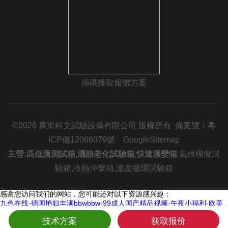
掃碼獲取報價方案
©2026 廣東科文試驗設備有限公司 版權所有 備案號：
粵
ICP備12066079號
GoogleSitemap
主營:
高低溫測試箱
,
濕熱老化試驗箱
,
快速溫變箱
,
氣候模擬試
驗箱
,
冷熱沖擊箱
,
溫度循環試驗箱
感谢您访问我们的网站，您可能还对以下资源感兴趣：
九色在线-德国艳妇丰满bbwbbw-99成人国产精品视频-午夜小福利-欧美
美女性生活-www.日本在线-91免费网址-国产精品极品-www.四虎.-在线视
技术方案
获取报价
频天堂-美国成人av-99热这里只有精品首页-欧美中文字幕视频-午夜院线-